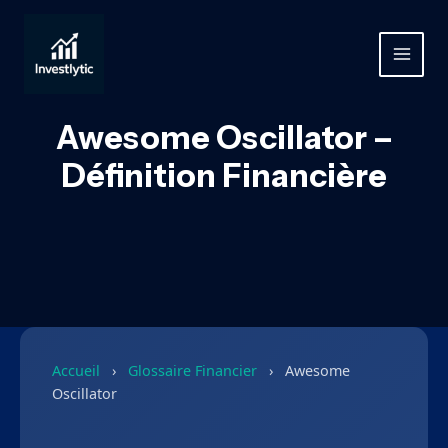
Aller
au
contenu
MAIN
MEN
Awesome Oscillator –
Définition Financière
Accueil
›
Glossaire Financier
›
Awesome
Oscillator