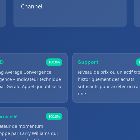
Channel
D
Support
100.0%
ng Average Convergence
Niveau de prix où un actif tr
gence – Indicateur technique
historiquement des achats
par Gerald Appel qui utilise la
suffisants pour arrêter ou ral
une …
iams %R
100.0%
lateur de momentum
oppé par Larry Williams qui