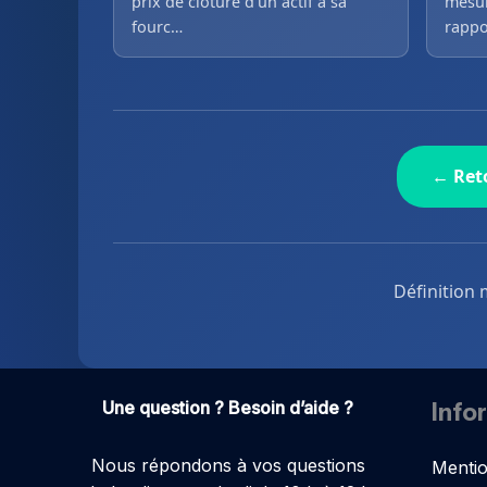
prix de clôture d’un actif à sa
mesur
fourc…
rappo
← Reto
Définition 
Une question ? Besoin d’aide ?
Info
Nous répondons à vos questions
Mentio