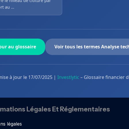
e le niveau de clôture par
rt au …
ur au glossaire
Voir tous les termes Analyse te
mise à jour le 17/07/2025 |
Investlytic
– Glossaire financier 
rmations Légales Et Réglementaires
ns légales