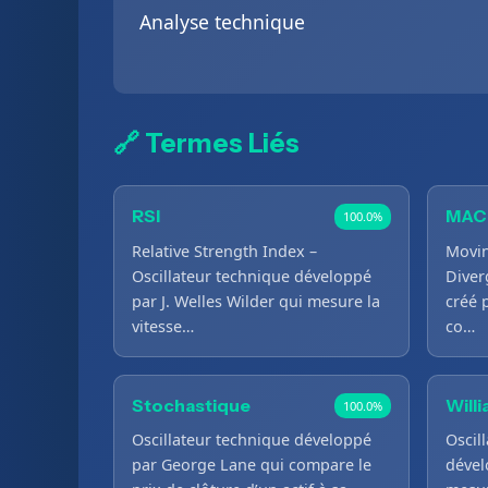
Analyse technique
🔗 Termes Liés
RSI
MAC
100.0%
Relative Strength Index –
Movi
Oscillateur technique développé
Diver
par J. Welles Wilder qui mesure la
créé 
vitesse…
co…
Stochastique
Will
100.0%
Oscillateur technique développé
Oscil
par George Lane qui compare le
dével