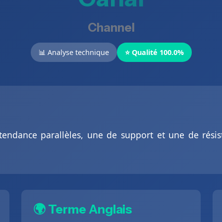
Channel
📊 Analyse technique
⭐ Qualité 100.0%
tendance parallèles, une de support et une de résis
🌍 Terme Anglais