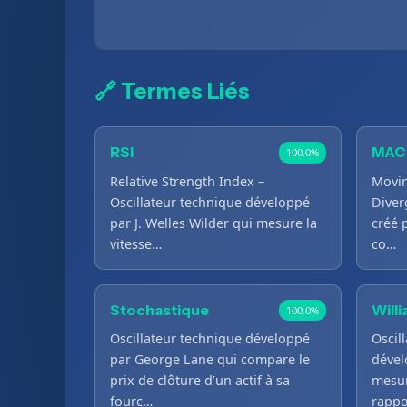
🔗 Termes Liés
RSI
MAC
100.0%
Relative Strength Index –
Movi
Oscillateur technique développé
Diver
par J. Welles Wilder qui mesure la
créé 
vitesse…
co…
Stochastique
Will
100.0%
Oscillateur technique développé
Oscil
par George Lane qui compare le
dével
prix de clôture d’un actif à sa
mesur
fourc…
rappo