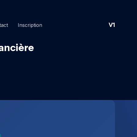
V1
tact
Inscription
ancière
m