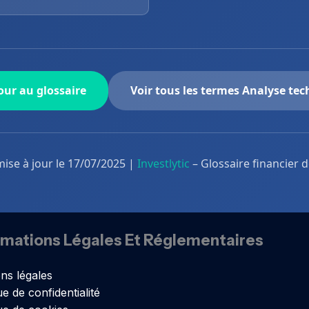
ur au glossaire
Voir tous les termes Analyse te
mise à jour le 17/07/2025 |
Investlytic
– Glossaire financier 
rmations Légales Et Réglementaires
ns légales
ue de confidentialité