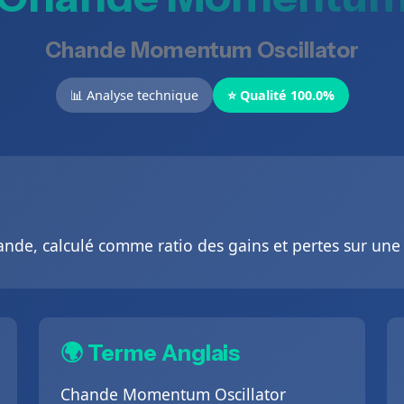
Chande Momentum Oscillator
📊 Analyse technique
⭐ Qualité 100.0%
nde, calculé comme ratio des gains et pertes sur une 
🌍 Terme Anglais
Chande Momentum Oscillator