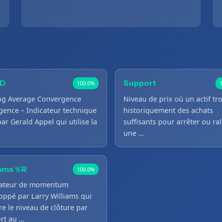
D
Support
100.0%
ng Average Convergence
Niveau de prix où un actif tr
gence – Indicateur technique
historiquement des achats
par Gerald Appel qui utilise la
suffisants pour arrêter ou ral
une …
iams %R
100.0%
lateur de momentum
oppé par Larry Williams qui
e le niveau de clôture par
rt au …