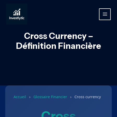
Aller
au
contenu
MAIN
MEN
Cross Currency –
Définition Financière
Accueil
›
Glossaire Financier
›
Cross currency
Cross