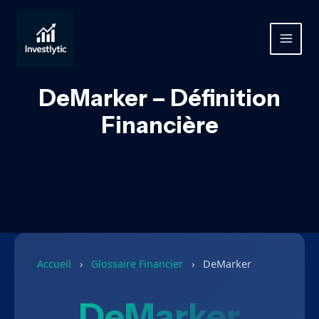
Aller
au
contenu
MAIN
MEN
DeMarker – Définition
Financière
Accueil
›
Glossaire Financier
›
DeMarker
DeMarker