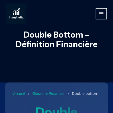
Aller
au
contenu
MAIN
MEN
Double Bottom –
Définition Financière
Accueil
›
Glossaire Financier
›
Double bottom
Double