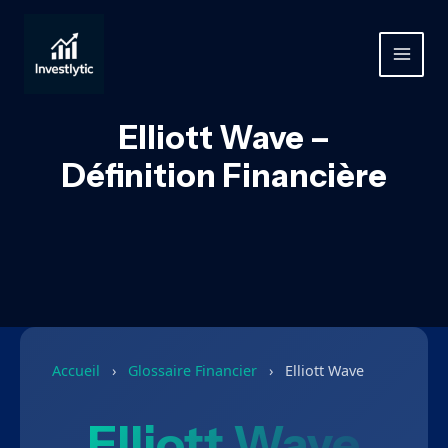
Aller
au
contenu
MAIN
MEN
Elliott Wave –
Définition Financière
Accueil
›
Glossaire Financier
›
Elliott Wave
Elliott Wave