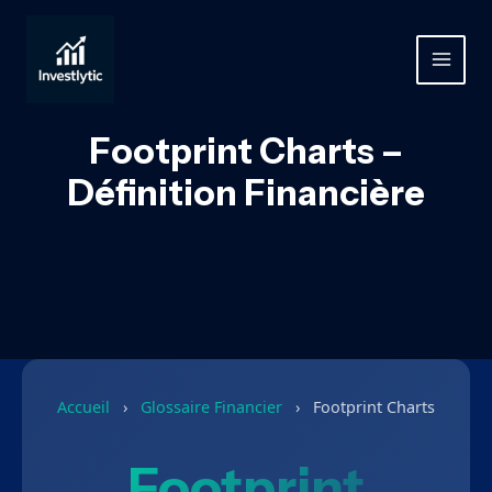
Aller
au
contenu
MAIN
MEN
Footprint Charts –
Définition Financière
Accueil
›
Glossaire Financier
›
Footprint Charts
Footprint