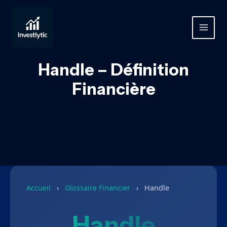
Aller
au
contenu
MAIN
MEN
Handle – Définition
Financière
Accueil
›
Glossaire Financier
›
Handle
Handle