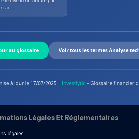
e le niveau de clôture par
rt au …
ur au glossaire
Voir tous les termes Analyse te
mise à jour le 17/07/2025 |
Investlytic
– Glossaire financier 
rmations Légales Et Réglementaires
ns légales