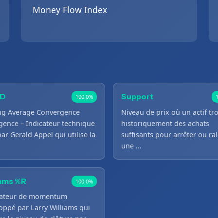
Money Flow Index
D
Support
100.0%
ng Average Convergence
Niveau de prix où un actif tr
gence – Indicateur technique
historiquement des achats
par Gerald Appel qui utilise la
suffisants pour arrêter ou ral
une …
iams %R
100.0%
lateur de momentum
oppé par Larry Williams qui