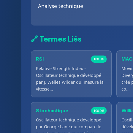
Analyse technique
🔗 Termes Liés
RSI
MAC
100.0%
Relative Strength Index –
Movi
Oscillateur technique développé
Diver
par J. Welles Wilder qui mesure la
créé 
vitesse…
co…
Stochastique
Will
100.0%
Oscillateur technique développé
Oscil
par George Lane qui compare le
dével