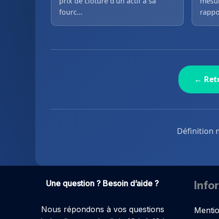
prix de clôture d’un actif à sa
mesur
fourc…
rappo
← Reto
Définition 
Une question ? Besoin d’aide ?
Info
Nous répondons à vos questions
Mentio