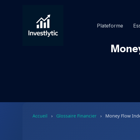
Aller
au
contenu
Plateforme
Ess
Money
Accueil
›
Glossaire Financier
›
Money Flow Ind