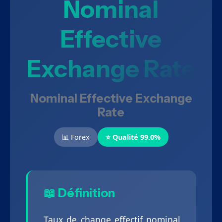
Nominal
Effective
Exchange Rate
Nominal Effective Exchange
Rate
📊 Forex
⭐ Qualité 99.0%
📖 Définition
Taux de change effectif nominal