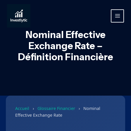
Aller
au
contenu
MAIN
MEN
Nominal Effective
Exchange Rate –
Définition Financière
Accueil
›
Glossaire Financier
›
Nominal
Effective Exchange Rate