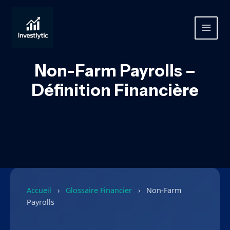
Aller
au
contenu
MAIN
MEN
Non-Farm Payrolls –
Définition Financière
Accueil
›
Glossaire Financier
›
Non-Farm
Payrolls