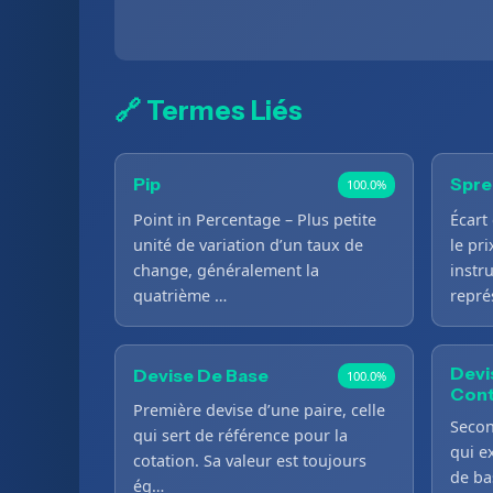
🔗 Termes Liés
Pip
Spre
100.0%
Point in Percentage – Plus petite
Écart 
unité de variation d’un taux de
le pri
change, généralement la
instru
quatrième …
repré
Devi
Devise De Base
100.0%
Cont
Première devise d’une paire, celle
Secon
qui sert de référence pour la
qui e
cotation. Sa valeur est toujours
de ba
ég…