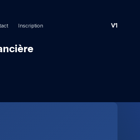
V1
tact
Inscription
ancière
g