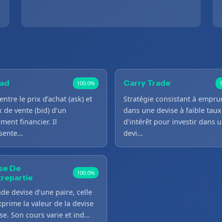
ad
Carry Trade
100.0%
entre le prix d’achat (ask) et
Stratégie consistant à empru
x de vente (bid) d’un
dans une devise à faible taux
ment financier. Il
d’intérêt pour investir dans 
sente…
devi…
se De
100.0%
repartie
de devise d’une paire, celle
xprime la valeur de la devise
se. Son cours varie et ind…