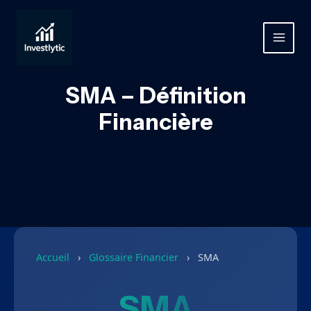
Aller
au
contenu
MAIN
MEN
SMA – Définition
Financière
Accueil
›
Glossaire Financier
›
SMA
SMA