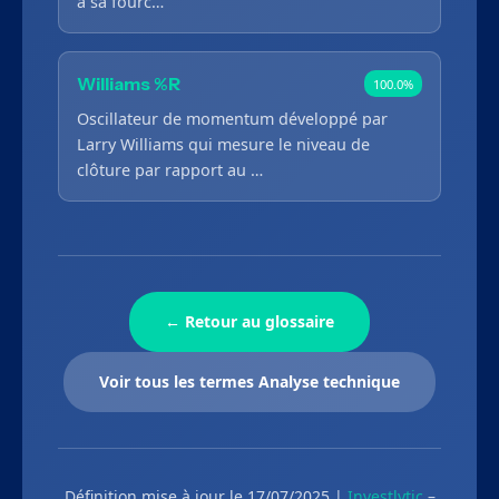
à sa fourc…
Williams %R
100.0%
Oscillateur de momentum développé par
Larry Williams qui mesure le niveau de
clôture par rapport au …
← Retour au glossaire
Voir tous les termes Analyse technique
Définition mise à jour le 17/07/2025 |
Investlytic
–