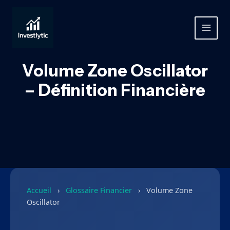
Aller
au
contenu
MAIN
MEN
Volume Zone Oscillator
– Définition Financière
Accueil
›
Glossaire Financier
›
Volume Zone
Oscillator