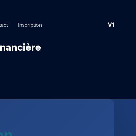
V1
tact
Inscription
inancière
on