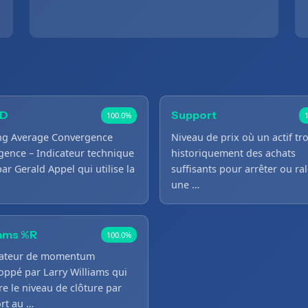
D
Support
100.0%
ng Average Convergence
Niveau de prix où un actif tr
gence – Indicateur technique
historiquement des achats
par Gerald Appel qui utilise la
suffisants pour arrêter ou ral
une …
iams %R
100.0%
lateur de momentum
oppé par Larry Williams qui
e le niveau de clôture par
rt au …