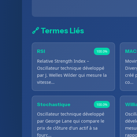
🔗 Termes Liés
RSI
MAC
100.0%
Relative Strength Index –
Movi
Oscillateur technique développé
Diver
par J. Welles Wilder qui mesure la
créé 
vitesse…
co…
Stochastique
Will
100.0%
Oscillateur technique développé
Oscil
par George Lane qui compare le
dével
prix de clôture d’un actif à sa
mesur
fourc…
rappo