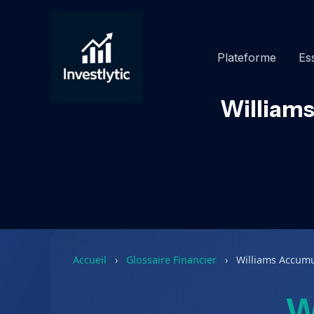
Aller
au
contenu
Plateforme
Ess
Williams
Accueil
›
Glossaire Financier
›
Williams Accumu
W