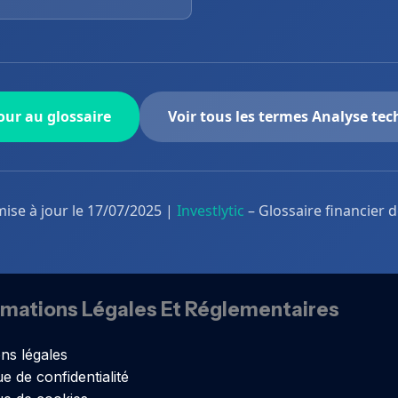
ur au glossaire
Voir tous les termes Analyse te
mise à jour le 17/07/2025 |
Investlytic
– Glossaire financier 
rmations Légales Et Réglementaires
ns légales
ue de confidentialité